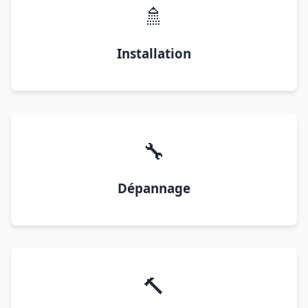
🚿
Installation
🔧
Dépannage
🔨