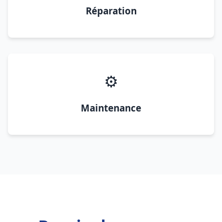
Réparation
⚙️
Maintenance