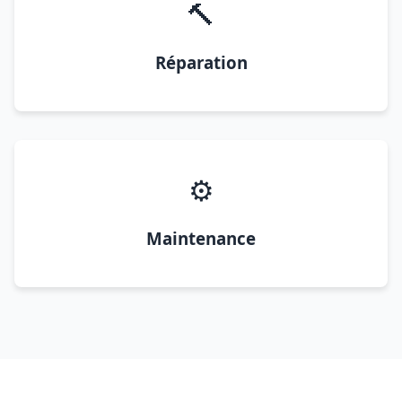
🔨
Réparation
⚙️
Maintenance