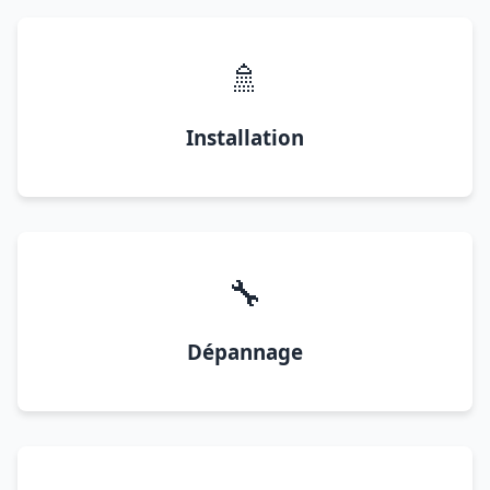
🚿
Installation
🔧
Dépannage