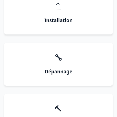
🚿
Installation
🔧
Dépannage
🔨