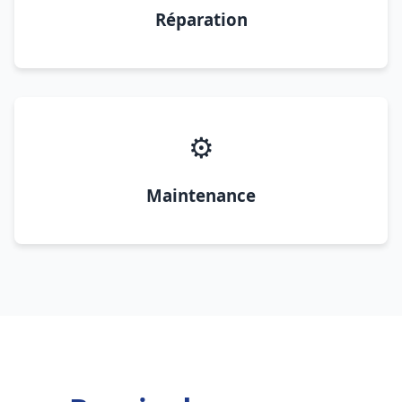
Réparation
⚙️
Maintenance