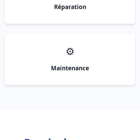
Réparation
⚙️
Maintenance