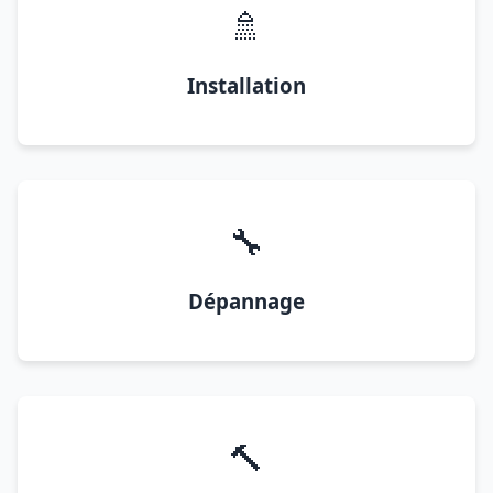
🚿
Installation
🔧
Dépannage
🔨