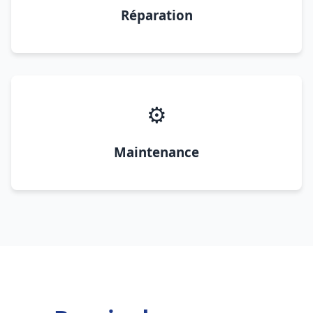
Réparation
⚙️
Maintenance