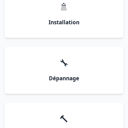
🚿
Installation
🔧
Dépannage
🔨