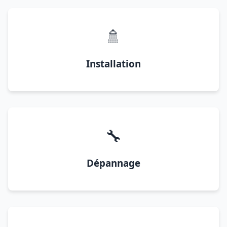
🚿
Installation
🔧
Dépannage