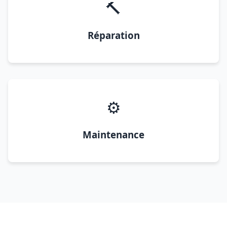
🔨
Réparation
⚙️
Maintenance