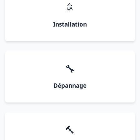
🚿
Installation
🔧
Dépannage
🔨