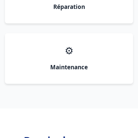
Réparation
⚙️
Maintenance