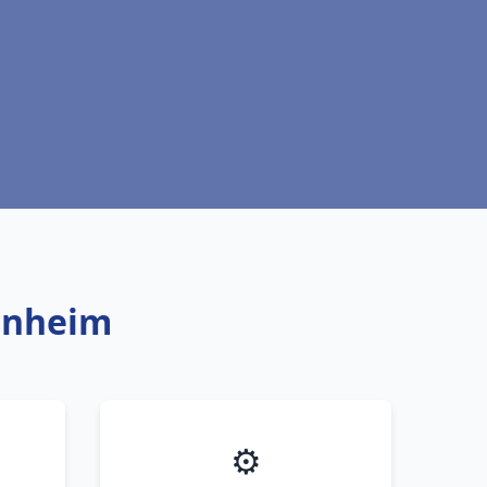
lenheim
⚙️