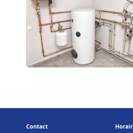
Contact
Horair