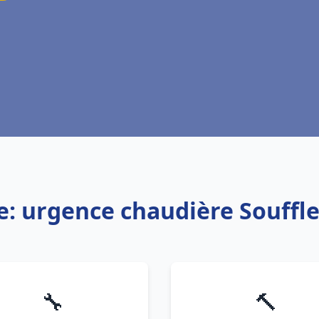
e: urgence chaudière Souff
🔧
🔨