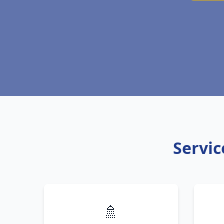
Servic
🚿