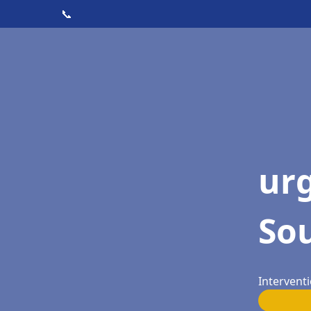
📞
ur
So
Intervent