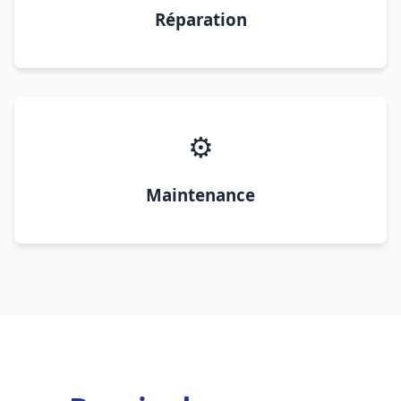
Réparation
⚙️
Maintenance