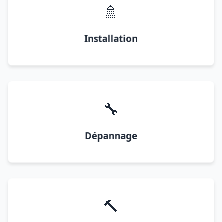
🚿
Installation
🔧
Dépannage
🔨