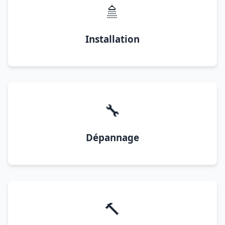
🚿
Installation
🔧
Dépannage
🔨