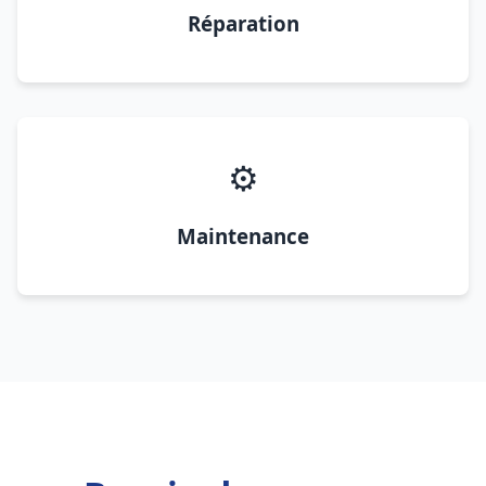
Réparation
⚙️
Maintenance