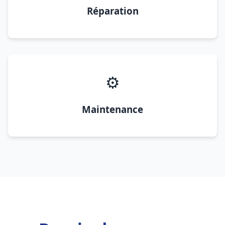
Réparation
⚙️
Maintenance