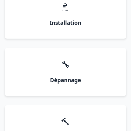
🚿
Installation
🔧
Dépannage
🔨