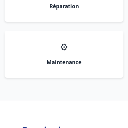
Réparation
⚙️
Maintenance