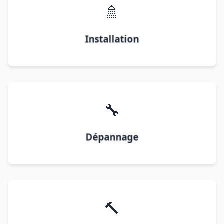
🚿
Installation
🔧
Dépannage
🔨