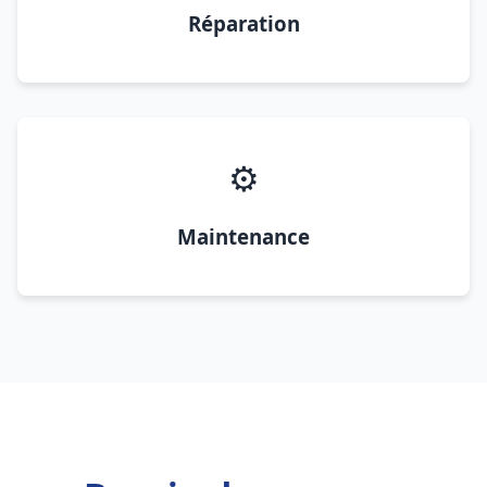
Réparation
⚙️
Maintenance