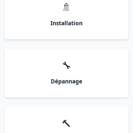
🚿
Installation
🔧
Dépannage
🔨