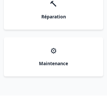
🔨
Réparation
⚙️
Maintenance