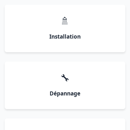
🚿
Installation
🔧
Dépannage