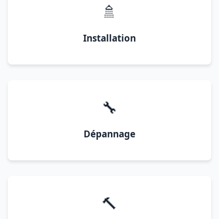
🚿
Installation
🔧
Dépannage
🔨