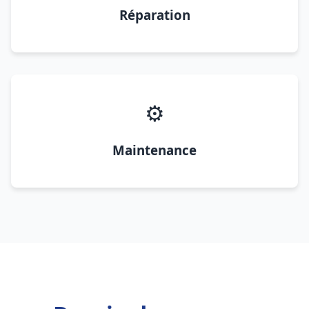
Réparation
⚙️
Maintenance