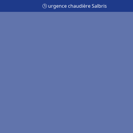
🕒 urgence chaudière Salbris