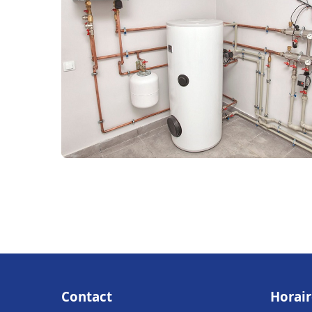
Contact
Horair