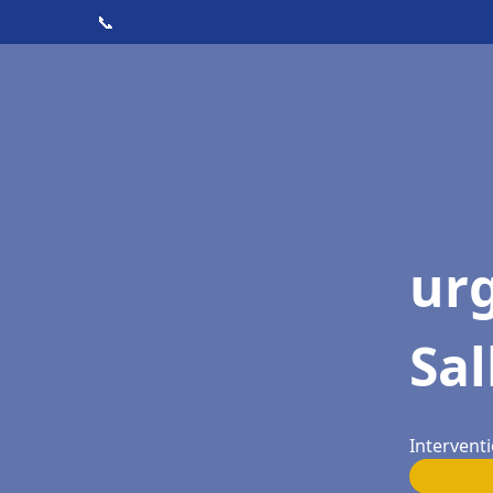
📞
ur
Sal
Interventi