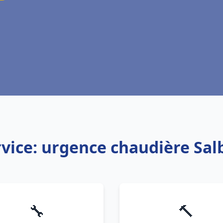
vice: urgence chaudière Sal
🔧
🔨