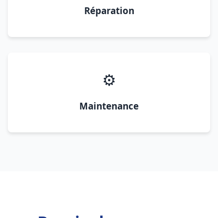
Réparation
⚙️
Maintenance