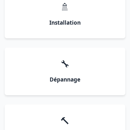
🚿
Installation
🔧
Dépannage
🔨