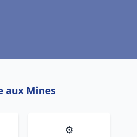
e aux Mines
⚙️