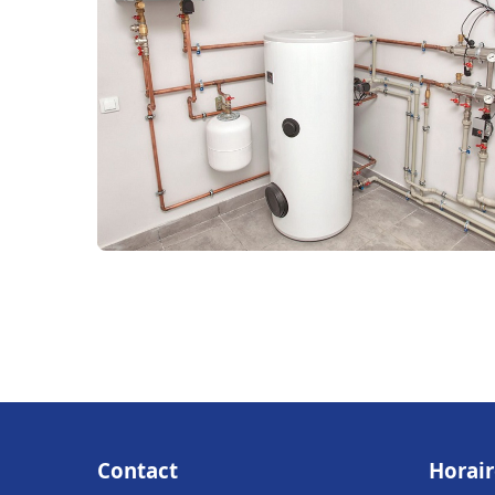
Contact
Horair