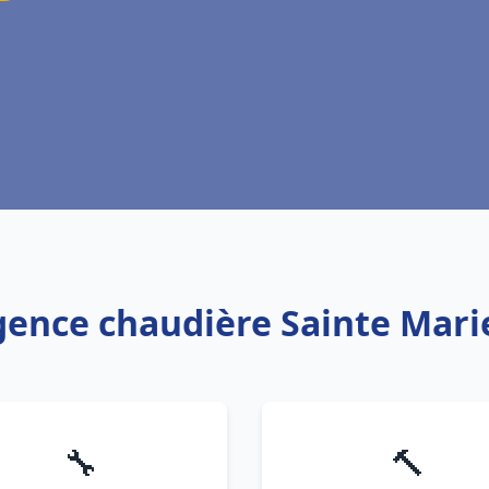
rgence chaudière Sainte Mari
🔧
🔨