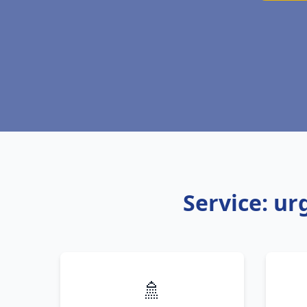
Service: u
🚿