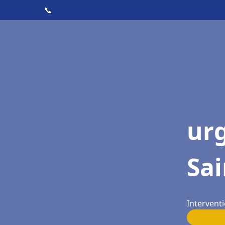
📞
ur
Sa
Intervent