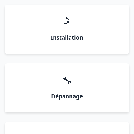
🚿
Installation
🔧
Dépannage