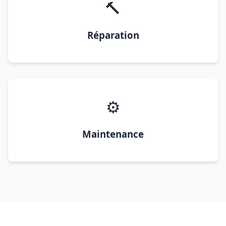
🔨
Réparation
⚙️
Maintenance