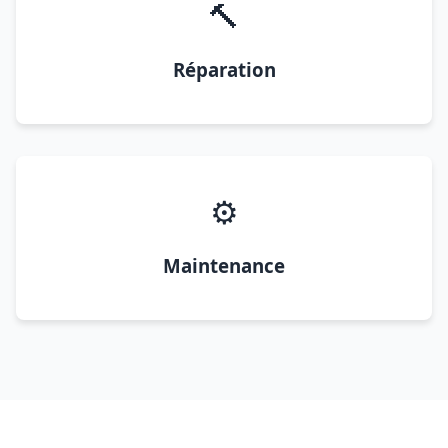
🔨
Réparation
⚙️
Maintenance