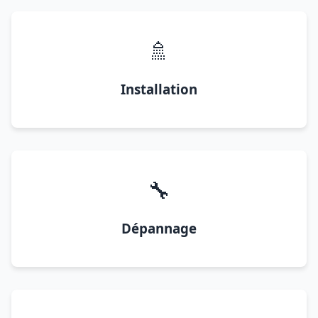
🚿
Installation
🔧
Dépannage