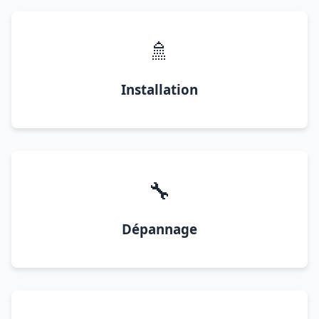
🚿
Installation
🔧
Dépannage