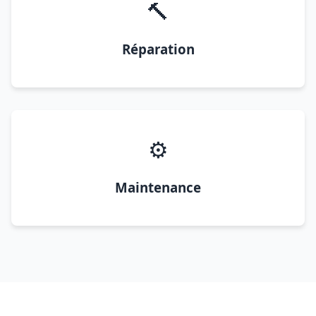
🔨
Réparation
⚙️
Maintenance