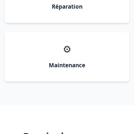
Réparation
⚙️
Maintenance