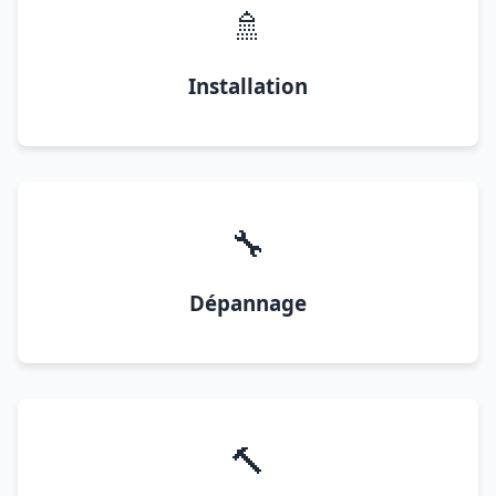
🚿
Installation
🔧
Dépannage
🔨