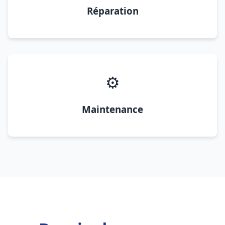
Réparation
⚙️
Maintenance