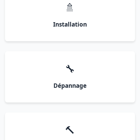
🚿
Installation
🔧
Dépannage
🔨