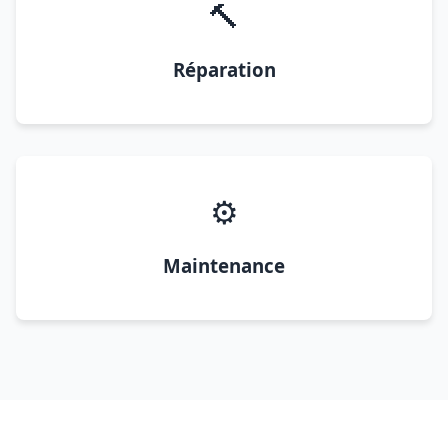
🔨
Réparation
⚙️
Maintenance