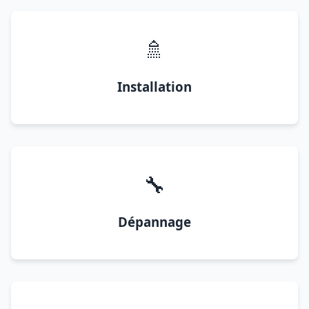
🚿
Installation
🔧
Dépannage