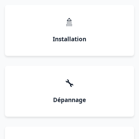
🚿
Installation
🔧
Dépannage