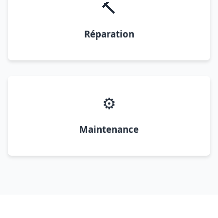
🔨
Réparation
⚙️
Maintenance