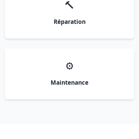
🔨
Réparation
⚙️
Maintenance