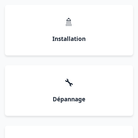
🚿
Installation
🔧
Dépannage