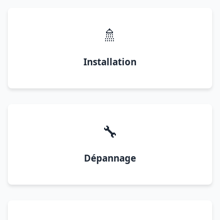
🚿
Installation
🔧
Dépannage