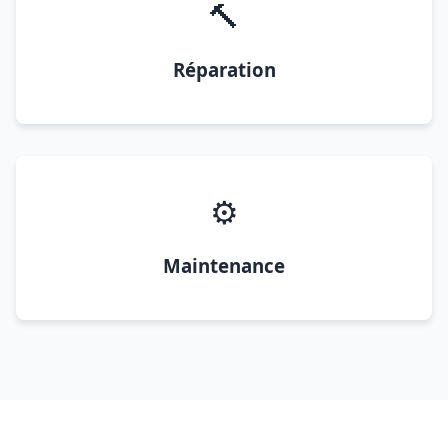
🔨
Réparation
⚙️
Maintenance