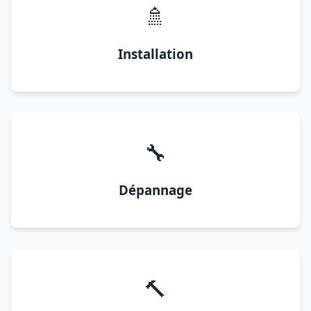
🚿
Installation
🔧
Dépannage
🔨