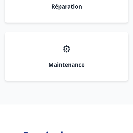
Réparation
⚙️
Maintenance