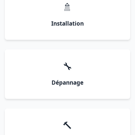
🚿
Installation
🔧
Dépannage
🔨