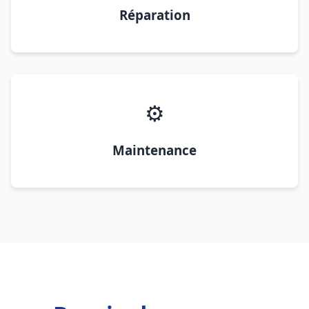
Réparation
⚙️
Maintenance