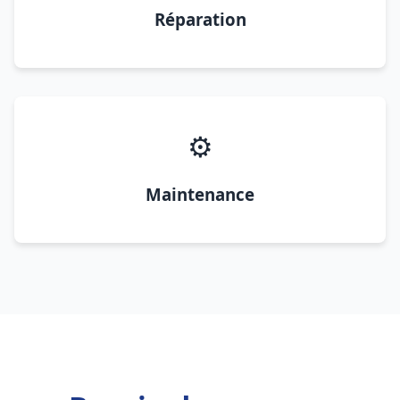
Réparation
⚙️
Maintenance