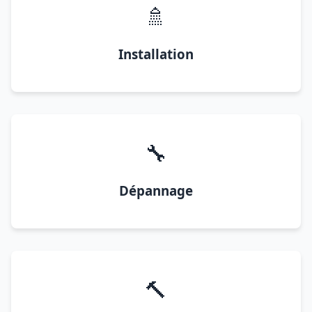
🚿
Installation
🔧
Dépannage
🔨