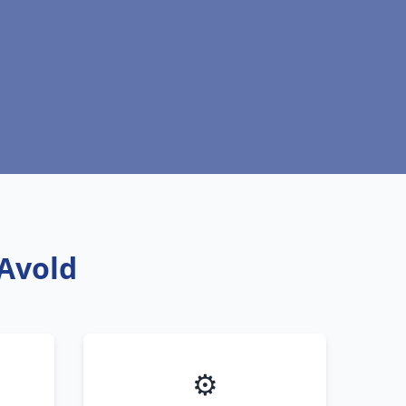
 Avold
⚙️