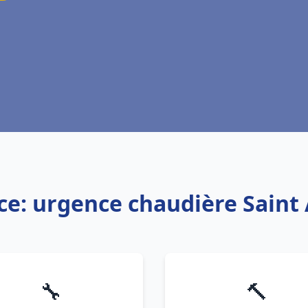
ce: urgence chaudière Saint
🔧
🔨