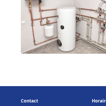
Contact
Horair