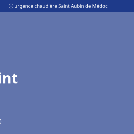
🕒 urgence chaudière Saint Aubin de Médoc
int
)