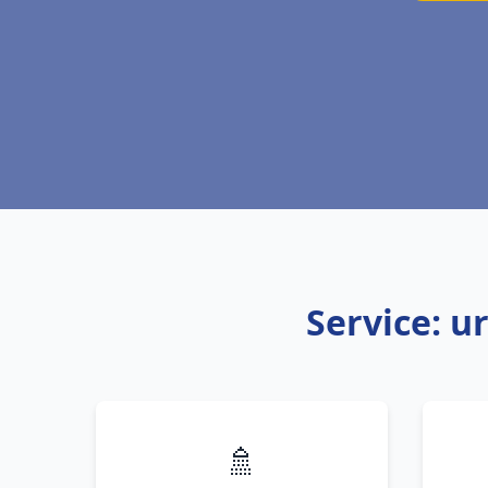
Service: u
🚿