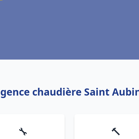
rgence chaudière Saint Aub
🔧
🔨