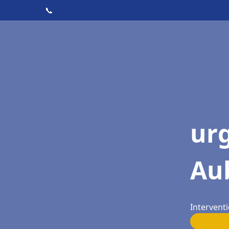
📞
ur
Au
Intervent