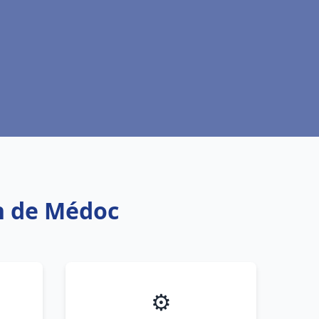
in de Médoc
⚙️