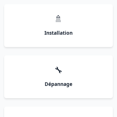
🚿
Installation
🔧
Dépannage