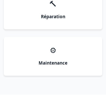
🔨
Réparation
⚙️
Maintenance