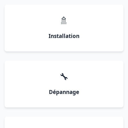
🚿
Installation
🔧
Dépannage