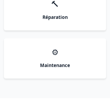
🔨
Réparation
⚙️
Maintenance