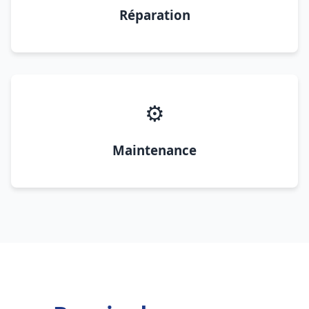
Réparation
⚙️
Maintenance