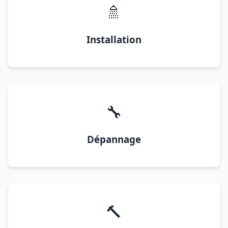
🚿
Installation
🔧
Dépannage
🔨