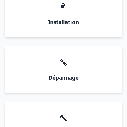
🚿
Installation
🔧
Dépannage
🔨