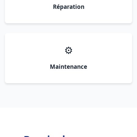
Réparation
⚙️
Maintenance