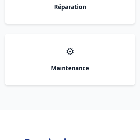
Réparation
⚙️
Maintenance