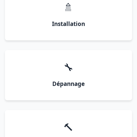
🚿
Installation
🔧
Dépannage
🔨