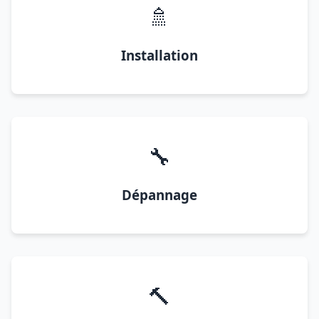
🚿
Installation
🔧
Dépannage
🔨