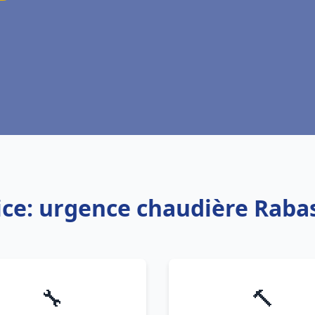
ice: urgence chaudière Raba
🔧
🔨