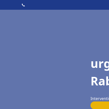
📞
ur
Ra
Intervent