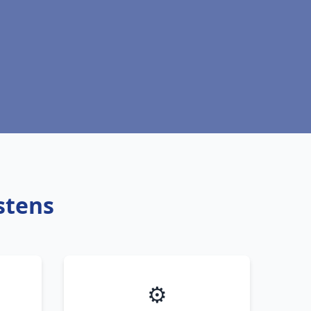
stens
⚙️