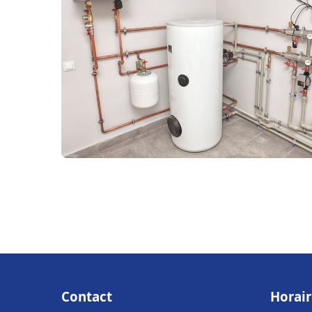
Contact
Horair