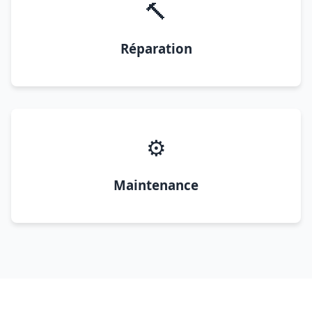
🔨
Réparation
⚙️
Maintenance