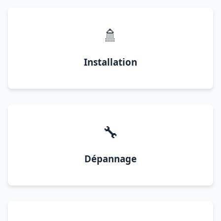
🚿
Installation
🔧
Dépannage