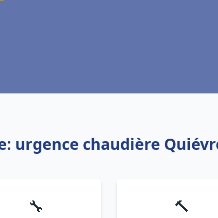
e: urgence chaudière Quiév
🔧
🔨