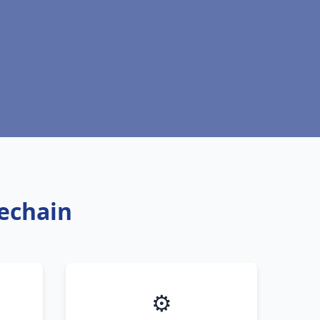
rechain
⚙️