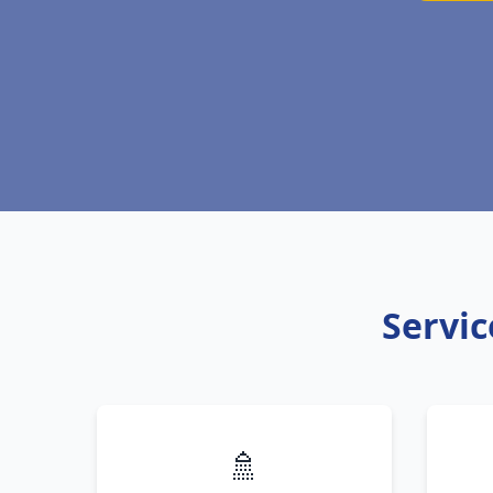
Servic
🚿