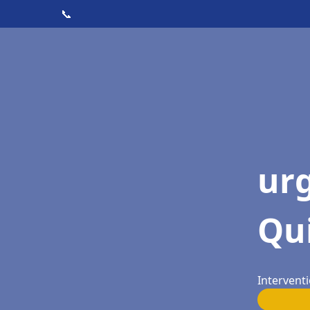
📞
ur
Qu
Intervent