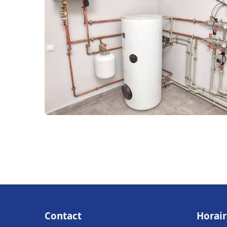
Contact
Horair