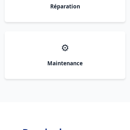
Réparation
⚙️
Maintenance