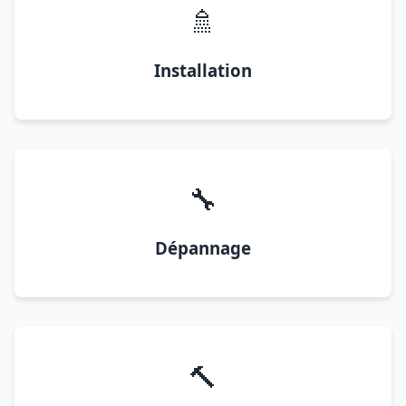
🚿
Installation
🔧
Dépannage
🔨