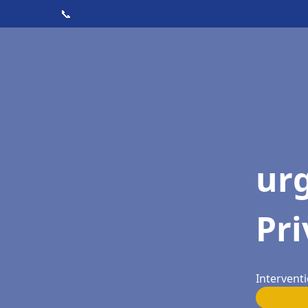
📞
ur
Pri
Interventi