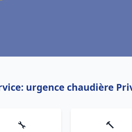
rvice: urgence chaudière Pri
🔧
🔨