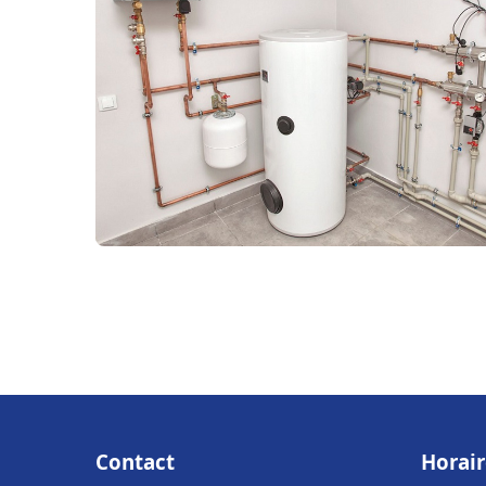
Contact
Horair