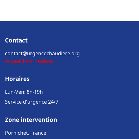
Contact
contact@urgencechaudiere.org
Accueil
Informations
Horaires
Lun-Ven: 8h-19h
Service d'urgence 24/7
Zone intervention
Pornichet, France