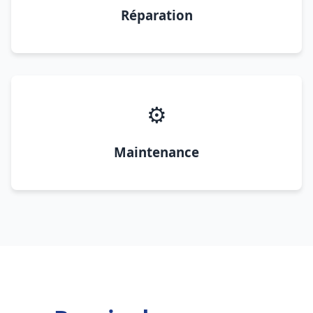
Réparation
⚙️
Maintenance