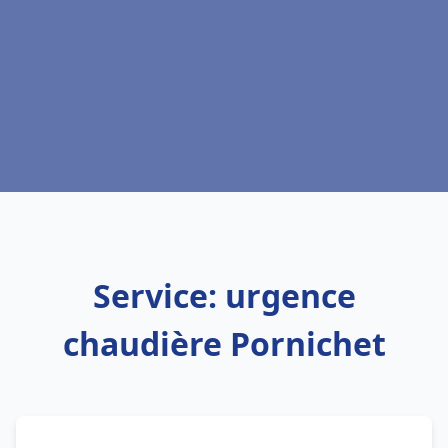
Service: urgence
chaudière Pornichet