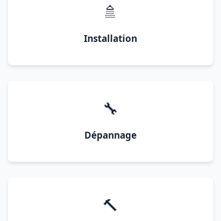
🚿
Installation
🔧
Dépannage
🔨