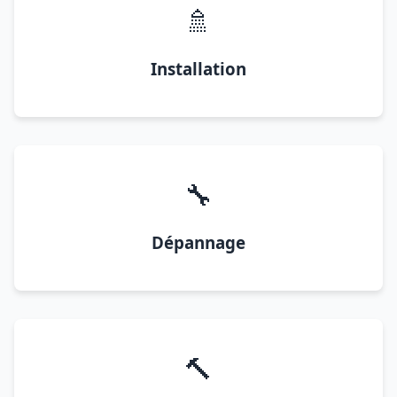
🚿
Installation
🔧
Dépannage
🔨