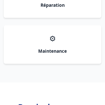
Réparation
⚙️
Maintenance