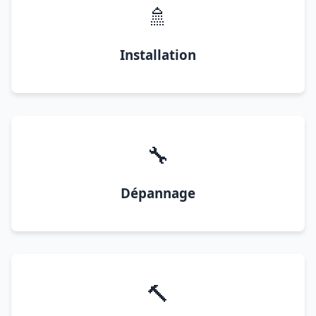
🚿
Installation
🔧
Dépannage
🔨