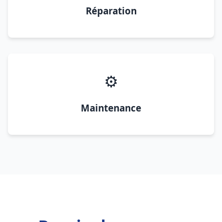
Réparation
⚙️
Maintenance