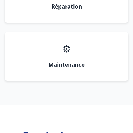
Réparation
⚙️
Maintenance