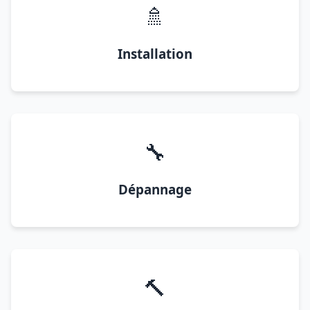
🚿
Installation
🔧
Dépannage
🔨