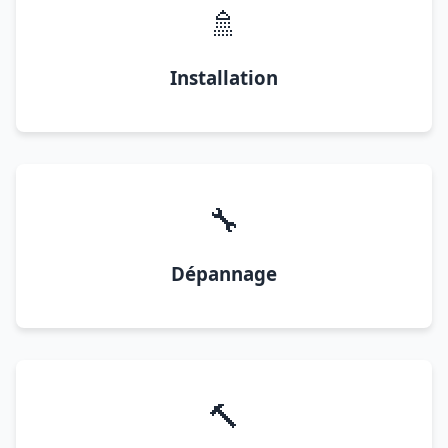
🚿
Installation
🔧
Dépannage
🔨