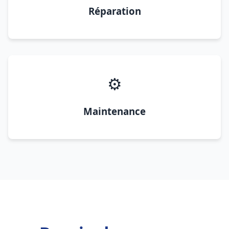
Réparation
⚙️
Maintenance