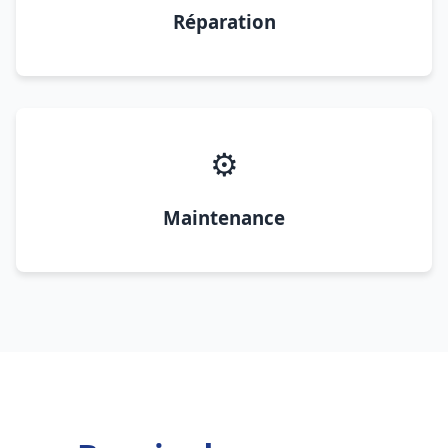
Réparation
⚙️
Maintenance