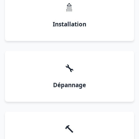
🚿
Installation
🔧
Dépannage
🔨