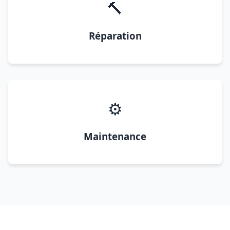
🔨
Réparation
⚙️
Maintenance