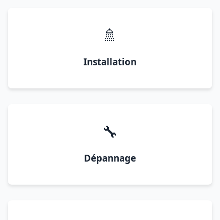
🚿
Installation
🔧
Dépannage